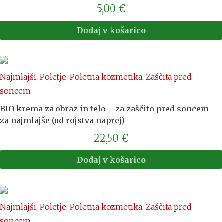
5,00
€
Dodaj v košarico
Najmlajši
,
Poletje
,
Poletna kozmetika
,
Zaščita pred
soncem
BIO krema za obraz in telo – za zaščito pred soncem –
za najmlajše (od rojstva naprej)
22,50
€
Dodaj v košarico
Najmlajši
,
Poletje
,
Poletna kozmetika
,
Zaščita pred
soncem