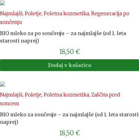
Najmlajši
,
Poletje
,
Poletna kozmetika
,
Regeneracija po
sončenju
BIO mleko za po sončenju – za najmlajše (od 1. leta
starosti naprej)
18,50
€
Dodaj v košarico
Najmlajši
,
Poletje
,
Poletna kozmetika
,
Zaščita pred
soncem
BIO mleko za sončenje – za najmlajše (od 1. leta starosti
naprej)
18,50
€