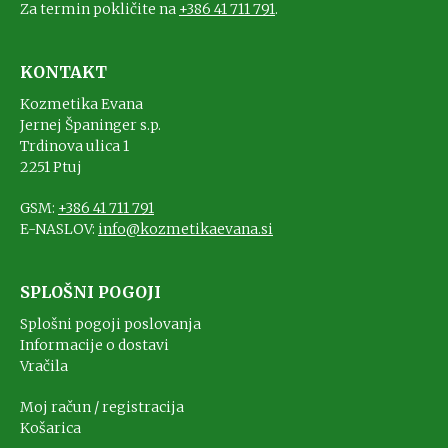
Za termin pokličite na
+386 41 711 791
.
KONTAKT
Kozmetika Evana
Jernej Španinger s.p.
Trdinova ulica 1
2251 Ptuj
GSM:
+386 41 711 791
E-NASLOV:
info@kozmetikaevana.si
SPLOŠNI POGOJI
Splošni pogoji poslovanja
Informacije o dostavi
Vračila
Moj račun / registracija
Košarica