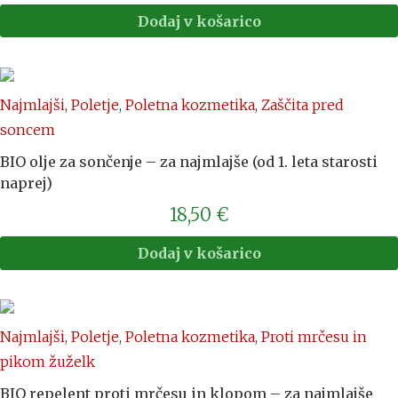
Dodaj v košarico
Najmlajši
,
Poletje
,
Poletna kozmetika
,
Zaščita pred
soncem
BIO olje za sončenje – za najmlajše (od 1. leta starosti
naprej)
18,50
€
Dodaj v košarico
Najmlajši
,
Poletje
,
Poletna kozmetika
,
Proti mrčesu in
pikom žuželk
BIO repelent proti mrčesu in klopom – za najmlajše