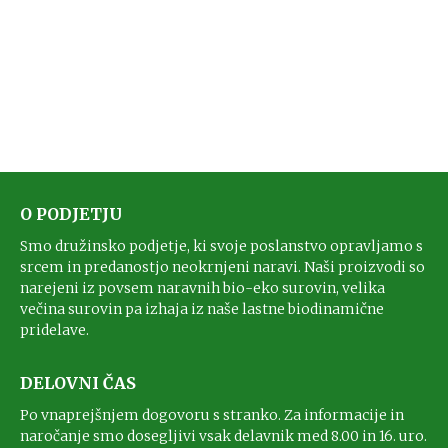
O PODJETJU
Smo družinsko podjetje, ki svoje poslanstvo opravljamo s
srcem in predanostjo neokrnjeni naravi. Naši proizvodi so
narejeni iz povsem naravnih bio-eko surovin, velika
večina surovin pa izhaja iz naše lastne biodinamične
pridelave.
DELOVNI ČAS
Po vnaprejšnjem dogovoru s stranko. Za informacije in
naročanje smo dosegljivi vsak delavnik med 8.00 in 16. uro.