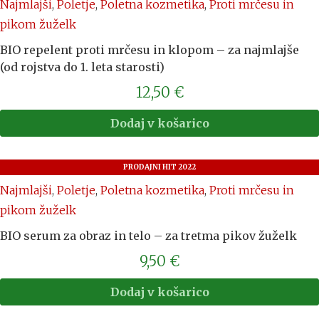
Najmlajši
,
Poletje
,
Poletna kozmetika
,
Proti mrčesu in
pikom žuželk
BIO repelent proti mrčesu in klopom – za najmlajše
(od rojstva do 1. leta starosti)
12,50
€
Dodaj v košarico
PRODAJNI HIT 2022
Najmlajši
,
Poletje
,
Poletna kozmetika
,
Proti mrčesu in
pikom žuželk
BIO serum za obraz in telo – za tretma pikov žuželk
9,50
€
Dodaj v košarico