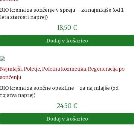
BIO krema za sončenje v spreju – za najmlajše (od 1.
leta starosti naprej)
18,50
€
Dodaj v košarico
Najmlajši
,
Poletje
,
Poletna kozmetika
,
Regeneracija po
sončenju
BIO krema za sončne opekline – za najmlajše (od
rojstva naprej)
24,50
€
Dodaj v košarico