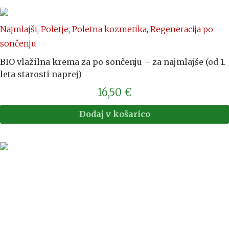
Najmlajši
,
Poletje
,
Poletna kozmetika
,
Regeneracija po
sončenju
BIO vlažilna krema za po sončenju – za najmlajše (od 1.
leta starosti naprej)
16,50
€
Dodaj v košarico