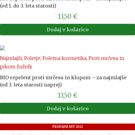
(od 1. do 3. leta starosti)
13,50
€
Dodaj v košarico
Najmlajši
,
Poletje
,
Poletna kozmetika
,
Proti mrčesu in
pikom žuželk
BIO repelent proti mrčesu in klopom – za najmlajše
(od 3. leta starosti naprej)
13,50
€
Dodaj v košarico
PRODAJNI HIT 2021