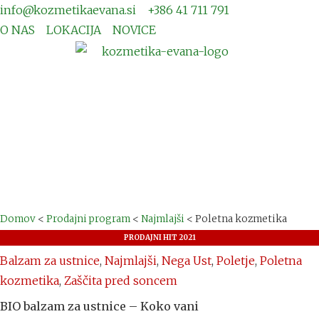
info@kozmetikaevana.si
+386 41 711 791
O NAS
LOKACIJA
NOVICE
Domov
<
Prodajni program
<
Najmlajši
<
Poletna kozmetika
PRODAJNI HIT 2021
Balzam za ustnice
,
Najmlajši
,
Nega Ust
,
Poletje
,
Poletna
kozmetika
,
Zaščita pred soncem
BIO balzam za ustnice – Koko vani