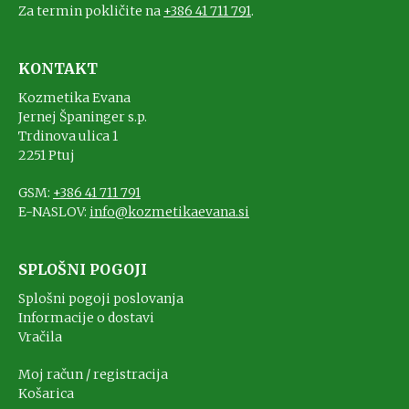
Za termin pokličite na
+386 41 711 791
.
KONTAKT
Kozmetika Evana
Jernej Španinger s.p.
Trdinova ulica 1
2251 Ptuj
GSM:
+386 41 711 791
E-NASLOV:
info@kozmetikaevana.si
SPLOŠNI POGOJI
Splošni pogoji poslovanja
Informacije o dostavi
Vračila
Moj račun / registracija
Košarica