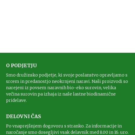
O PODJETJU
Smo družinsko podjetje, ki svoje poslanstvo opravljamo s
srcem in predanostjo neokrnjeni naravi. Naši proizvodi so
narejeni iz povsem naravnih bio-eko surovin, velika
večina surovin pa izhaja iz naše lastne biodinamične
pridelave.
DELOVNI ČAS
Po vnaprejšnjem dogovoru s stranko. Za informacije in
naročanje smo dosegljivi vsak delavnik med 8.00 in 16. uro.