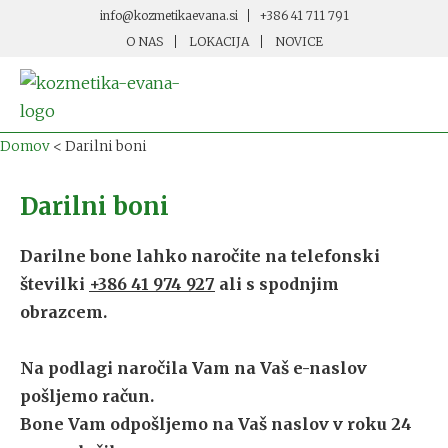
info@kozmetikaevana.si
+386 41 711 791
O NAS
LOKACIJA
NOVICE
Domov
<
Darilni boni
Darilni boni
Darilne bone lahko naročite na telefonski
številki
+386 41 974 927
ali s spodnjim
obrazcem.
Na podlagi naročila Vam na Vaš e-naslov
pošljemo račun.
Bone Vam odpošljemo na Vaš naslov v roku 24