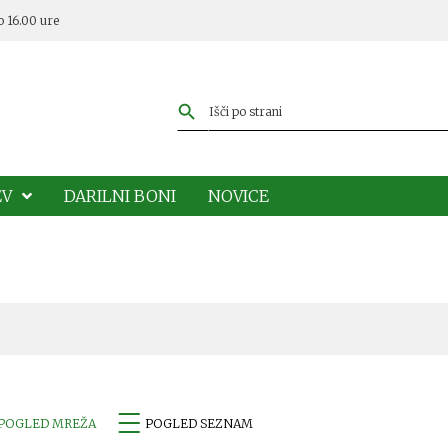
o 16.00 ure
EV
DARILNI BONI
NOVICE
POGLED MREŽA
POGLED SEZNAM