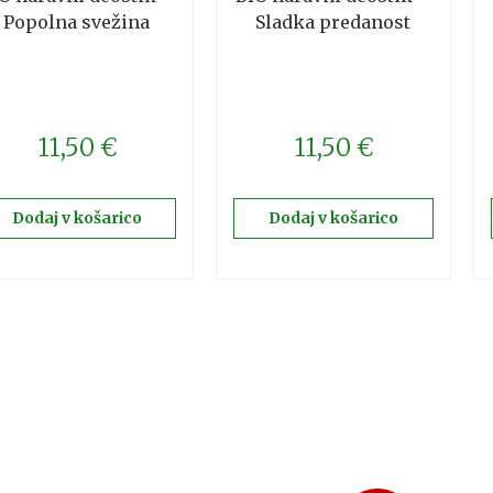
Popolna svežina
Sladka predanost
11,50
€
11,50
€
Dodaj v košarico
Dodaj v košarico