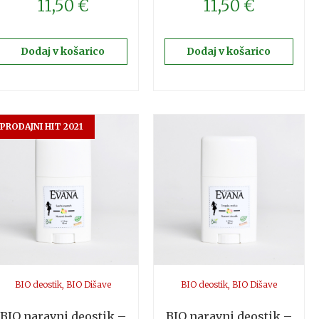
11,50
€
11,50
€
Dodaj v košarico
Dodaj v košarico
PRODAJNI HIT 2021
BIO deostik
,
BIO Dišave
BIO deostik
,
BIO Dišave
BIO naravni deostik –
BIO naravni deostik –