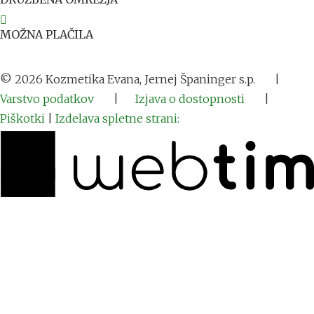
MOŽNA PLAČILA
©
2026
Kozmetika Evana, Jernej Španinger s.p.
|
Varstvo podatkov
|
Izjava o dostopnosti
|
Piškotki
|
Izdelava spletne strani: