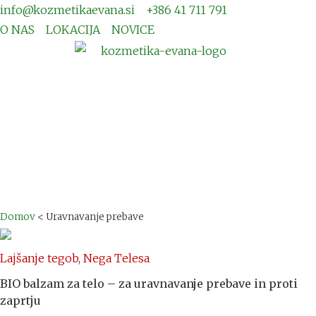
info@kozmetikaevana.si
+386 41 711 791
O NAS
LOKACIJA
NOVICE
Domov
<
Uravnavanje prebave
Lajšanje tegob
,
Nega Telesa
BIO balzam za telo – za uravnavanje prebave in proti
zaprtju