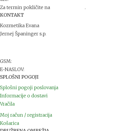
Za termin pokličite na
+386 41 711 791
.
KONTAKT
Kozmetika Evana
Jernej Španinger s.p.
Trdinova ulica 1
2251 Ptuj
GSM:
+386 41 711 791
E-NASLOV:
info@kozmetikaevana.si
SPLOŠNI POGOJI
Splošni pogoji poslovanja
Informacije o dostavi
Vračila
Moj račun / registracija
Košarica
DRUŽBENA OMREŽJA