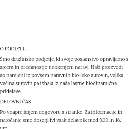
O PODJETJU
Smo družinsko podjetje, ki svoje poslanstvo opravljamo s
srcem in predanostjo neokrnjeni naravi. Naši proizvodi
so narejeni iz povsem naravnih bio-eko surovin, velika
večina surovin pa izhaja iz naše lastne biodinamične
pridelave.
DELOVNI ČAS
Po vnaprejšnjem dogovoru s stranko. Za informacije in
naročanje smo dosegljivi vsak delavnik med 8.00 in 16.
uro.