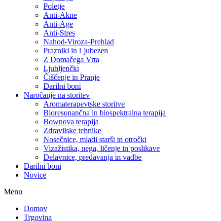
Poletje
Anti-Akne
Anti-Age
Anti-Stres
Nahod-Viroza-Prehlad
Prazniki in Ljubezen
Z Domačega Vrta
Ljubljenčki
Čiščenje in Pranje
Darilni boni
Naročanje na storitev
Aromaterapevtske storitve
Bioresonančna in biospektralna terapija
Bownova terapija
Zdravilske tehnike
Nosečnice, mladi starši in otročki
Vizažistika, nega, ličenje in poslikave
Delavnice, predavanja in vadbe
Darilni boni
Novice
Menu
Domov
Trgovina