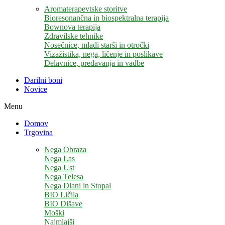
Aromaterapevtske storitve
Bioresonančna in biospektralna terapija
Bownova terapija
Zdravilske tehnike
Nosečnice, mladi starši in otročki
Vizažistika, nega, ličenje in poslikave
Delavnice, predavanja in vadbe
Darilni boni
Novice
Menu
Domov
Trgovina
Nega Obraza
Nega Las
Nega Ust
Nega Telesa
Nega Dlani in Stopal
BIO Ličila
BIO Dišave
Moški
Najmlajši