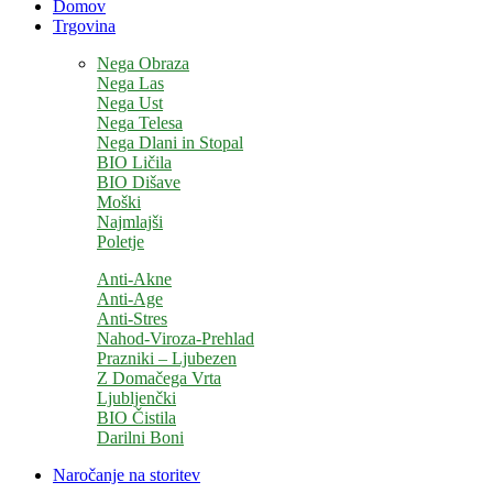
Domov
Trgovina
Nega Obraza
Nega Las
Nega Ust
Nega Telesa
Nega Dlani in Stopal
BIO Ličila
BIO Dišave
Moški
Najmlajši
Poletje
Anti-Akne
Anti-Age
Anti-Stres
Nahod-Viroza-Prehlad
Prazniki – Ljubezen
Z Domačega Vrta
Ljubljenčki
BIO Čistila
Darilni Boni
Naročanje na storitev