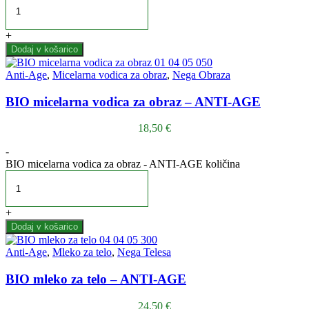
+
Dodaj v košarico
Anti-Age
,
Micelarna vodica za obraz
,
Nega Obraza
BIO micelarna vodica za obraz – ANTI-AGE
18,50
€
-
BIO micelarna vodica za obraz - ANTI-AGE količina
+
Dodaj v košarico
Anti-Age
,
Mleko za telo
,
Nega Telesa
BIO mleko za telo – ANTI-AGE
24,50
€