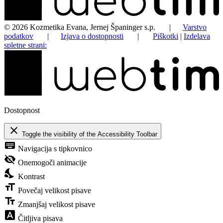
©
2026
Kozmetika Evana, Jernej Španinger s.p.
|
Varstvo
podatkov
|
Izjava o dostopnosti
|
Piškotki
|
Izdelava
spletne strani:
Dostopnost
close
Toggle the visibility of the Accessibility Toolbar
keyboard
Navigacija s tipkovnico
visibility_off
Onemogoči animacije
nights_stay
Kontrast
format_size
Povečaj velikost pisave
text_fields
Zmanjšaj velikost pisave
font_download
Čitljiva pisava