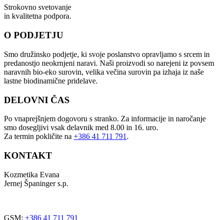
Strokovno svetovanje
in kvalitetna podpora.
O PODJETJU
Smo družinsko podjetje, ki svoje poslanstvo opravljamo s srcem in
predanostjo neokrnjeni naravi. Naši proizvodi so narejeni iz povsem
naravnih bio-eko surovin, velika večina surovin pa izhaja iz naše
lastne biodinamične pridelave.
DELOVNI ČAS
Po vnaprejšnjem dogovoru s stranko. Za informacije in naročanje
smo dosegljivi vsak delavnik med 8.00 in 16. uro.
Za termin pokličite na
+386 41 711 791
.
KONTAKT
Kozmetika Evana
Jernej Španinger s.p.
Trdinova ulica 1
2251 Ptuj
GSM:
+386 41 711 791