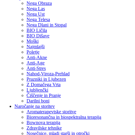
Nega Obraza
Nega Las
Nega Ust
Nega Telesa
Nega Dlani in Stopal
BIO Ličila
BIO Dišave
Moški
Najmlajši
Poletje
Anti-Akne
Anti-Age
Anti-Stres
Nahod-Viroza-Prehlad
Prazniki in Ljubezen
Z Domačega Vrta
Ljubljenčki
Čiščenje in Pranje
Darilni boni
Naročanje na storitev
Aromaterapevtske storitve
Bioresonančna in biospektralna terapija
Bownova terapija
Zdravilske tehnike
Nosečnice, mladi starši in otročki