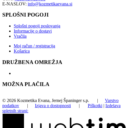
E-NASLOV:
info@kozmetikaevana.si
SPLOŠNI POGOJI
Splošni pogoji poslovanja
Informacije o dostavi
Vračila
Moj račun / registracija
Košarica
DRUŽBENA OMREŽJA
MOŽNA PLAČILA
©
2026
Kozmetika Evana, Jernej Španinger s.p.
|
Varstvo
podatkov
|
Izjava o dostopnosti
|
Piškotki
|
Izdelava
spletnih strani: