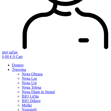
moj račun
0,00
€
0
Cart
Domov
Trgovina
Nega Obraza
Nega Las
Nega Ust
Nega Telesa
Nega Dlani in Stopal
BIO Ličila
BIO Dišave
Moški
Najmlajši