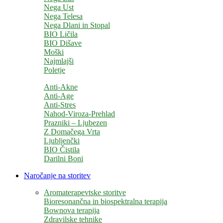
Nega Ust
Nega Telesa
Nega Dlani in Stopal
BIO Ličila
BIO Dišave
Moški
Najmlajši
Poletje
Anti-Akne
Anti-Age
Anti-Stres
Nahod-Viroza-Prehlad
Prazniki – Ljubezen
Z Domačega Vrta
Ljubljenčki
BIO Čistila
Darilni Boni
Naročanje na storitev
Aromaterapevtske storitve
Bioresonančna in biospektralna terapija
Bownova terapija
Zdravilske tehnike