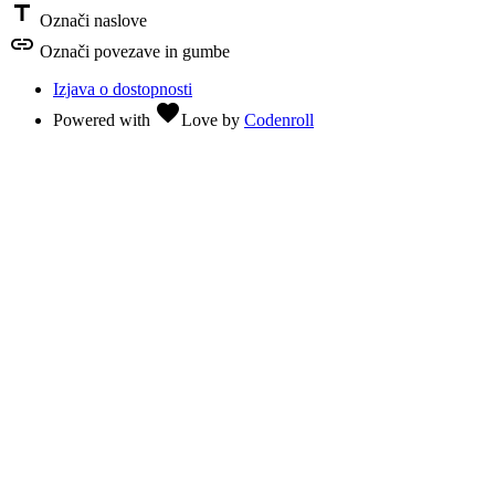
title
Označi naslove
link
Označi povezave in gumbe
Izjava o dostopnosti
favorite
Powered with
Love
by
Codenroll