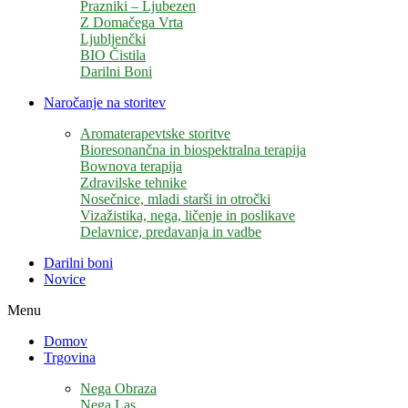
Prazniki – Ljubezen
Z Domačega Vrta
Ljubljenčki
BIO Čistila
Darilni Boni
Naročanje na storitev
Aromaterapevtske storitve
Bioresonančna in biospektralna terapija
Bownova terapija
Zdravilske tehnike
Nosečnice, mladi starši in otročki
Vizažistika, nega, ličenje in poslikave
Delavnice, predavanja in vadbe
Darilni boni
Novice
Menu
Domov
Trgovina
Nega Obraza
Nega Las