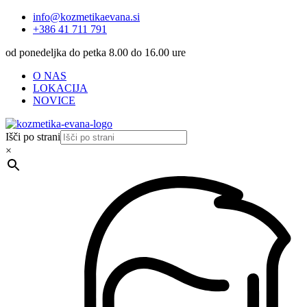
info@kozmetikaevana.si
+386 41 711 791
od ponedeljka do petka 8.00 do 16.00 ure
O NAS
LOKACIJA
NOVICE
Išči po strani
×