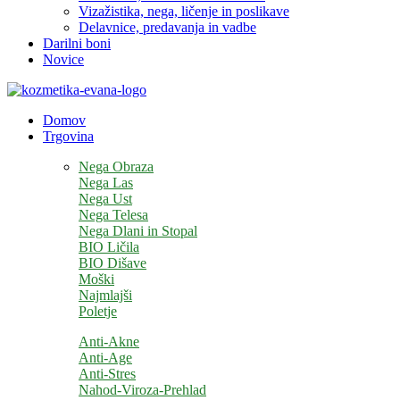
Vizažistika, nega, ličenje in poslikave
Delavnice, predavanja in vadbe
Darilni boni
Novice
Domov
Trgovina
Nega Obraza
Nega Las
Nega Ust
Nega Telesa
Nega Dlani in Stopal
BIO Ličila
BIO Dišave
Moški
Najmlajši
Poletje
Anti-Akne
Anti-Age
Anti-Stres
Nahod-Viroza-Prehlad