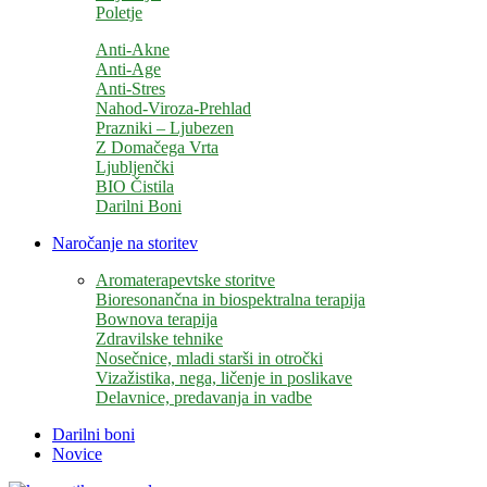
Poletje
Anti-Akne
Anti-Age
Anti-Stres
Nahod-Viroza-Prehlad
Prazniki – Ljubezen
Z Domačega Vrta
Ljubljenčki
BIO Čistila
Darilni Boni
Naročanje na storitev
Aromaterapevtske storitve
Bioresonančna in biospektralna terapija
Bownova terapija
Zdravilske tehnike
Nosečnice, mladi starši in otročki
Vizažistika, nega, ličenje in poslikave
Delavnice, predavanja in vadbe
Darilni boni
Novice