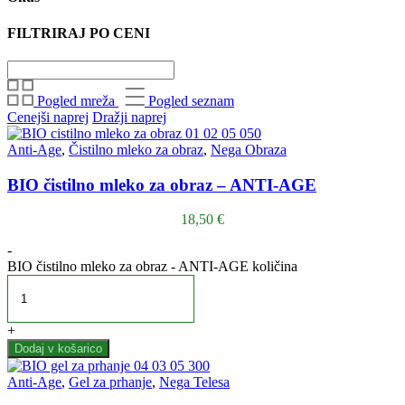
FILTRIRAJ PO CENI
Pogled mreža
Pogled seznam
Cenejši naprej
Dražji naprej
Anti-Age
,
Čistilno mleko za obraz
,
Nega Obraza
BIO čistilno mleko za obraz – ANTI-AGE
18,50
€
-
BIO čistilno mleko za obraz - ANTI-AGE količina
+
Dodaj v košarico
Anti-Age
,
Gel za prhanje
,
Nega Telesa