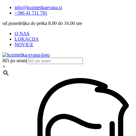
info@kozmetikaevana.si
+386 41 711 791
od ponedeljka do petka 8.00 do 16.00 ure
O NAS
LOKACIJA
NOVICE
Išči po strani
×