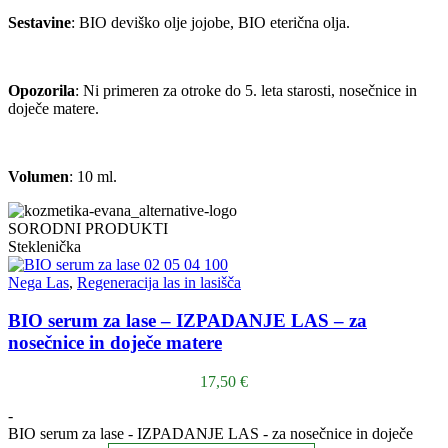
Sestavine
: BIO deviško olje jojobe, BIO eterična olja.
Opozorila
: Ni primeren za otroke do 5. leta starosti, nosečnice in
doječe matere.
Volumen
: 10 ml.
SORODNI PRODUKTI
Steklenička
Nega Las
,
Regeneracija las in lasišča
BIO serum za lase – IZPADANJE LAS – za
nosečnice in doječe matere
17,50
€
-
BIO serum za lase - IZPADANJE LAS - za nosečnice in doječe