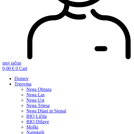
moj račun
0,00
€
0
Cart
Domov
Trgovina
Nega Obraza
Nega Las
Nega Ust
Nega Telesa
Nega Dlani in Stopal
BIO Ličila
BIO Dišave
Moški
Najmlajši