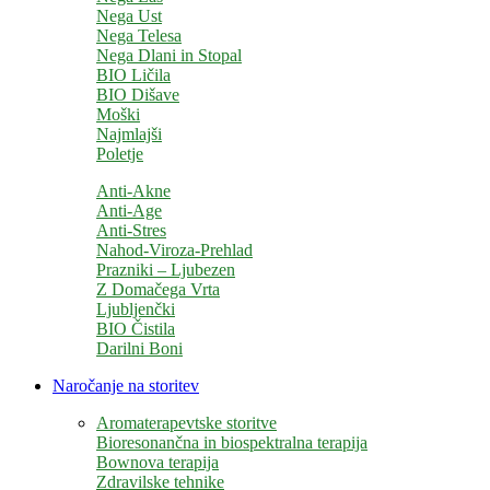
Nega Ust
Nega Telesa
Nega Dlani in Stopal
BIO Ličila
BIO Dišave
Moški
Najmlajši
Poletje
Anti-Akne
Anti-Age
Anti-Stres
Nahod-Viroza-Prehlad
Prazniki – Ljubezen
Z Domačega Vrta
Ljubljenčki
BIO Čistila
Darilni Boni
Naročanje na storitev
Aromaterapevtske storitve
Bioresonančna in biospektralna terapija
Bownova terapija
Zdravilske tehnike