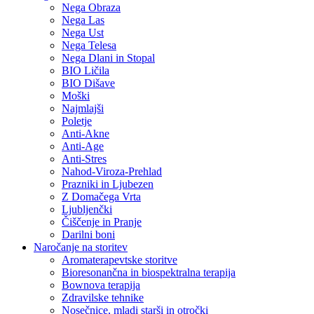
Nega Obraza
Nega Las
Nega Ust
Nega Telesa
Nega Dlani in Stopal
BIO Ličila
BIO Dišave
Moški
Najmlajši
Poletje
Anti-Akne
Anti-Age
Anti-Stres
Nahod-Viroza-Prehlad
Prazniki in Ljubezen
Z Domačega Vrta
Ljubljenčki
Čiščenje in Pranje
Darilni boni
Naročanje na storitev
Aromaterapevtske storitve
Bioresonančna in biospektralna terapija
Bownova terapija
Zdravilske tehnike
Nosečnice, mladi starši in otročki