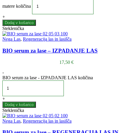
matere količina
+
Dodaj v košarico
Steklenička
Nega Las
,
Regeneracija las in lasišča
BIO serum za lase – IZPADANJE LAS
17,50
€
-
BIO serum za lase - IZPADANJE LAS količina
+
Dodaj v košarico
Steklenička
Nega Las
,
Regeneracija las in lasišča
BIO serum za lase – REGENERACIJA LAS IN