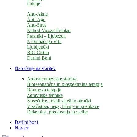
Poletje
Anti-Akne
Anti-Age
Anti-Stres
Nahod-Viroza-Prehlad
Prazniki – Ljubezen
Z Domačega Vrta
Ljubljenčki
BIO Čistila
Darilni Boni
Naročanje na storitev
Aromaterapevtske storitve
Bioresonančna in biospektralna terapija
Bownova terapija
Zdravilske tehnike
Nosečnice, mladi starši in otročki
Vizažistika, nega, ličenje in poslikave
Delavnice, predavanja in vadbe
Darilni boni
Novice