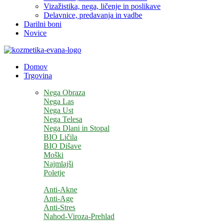
Vizažistika, nega, ličenje in poslikave
Delavnice, predavanja in vadbe
Darilni boni
Novice
Domov
Trgovina
Nega Obraza
Nega Las
Nega Ust
Nega Telesa
Nega Dlani in Stopal
BIO Ličila
BIO Dišave
Moški
Najmlajši
Poletje
Anti-Akne
Anti-Age
Anti-Stres
Nahod-Viroza-Prehlad