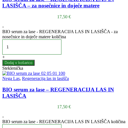
LASIŠČA – za nosečnice in doječe matere
17,50
€
-
BIO serum za lase - REGENERACIJA LAS IN LASIŠČA - za
nosečnice in doječe matere količina
+
Dodaj v košarico
Steklenička
Nega Las
,
Regeneracija las in lasišča
BIO serum za lase – REGENERACIJA LAS IN
LASIŠČA
17,50
€
-
BIO serum za lase - REGENERACIJA LAS IN LASIŠČA količina