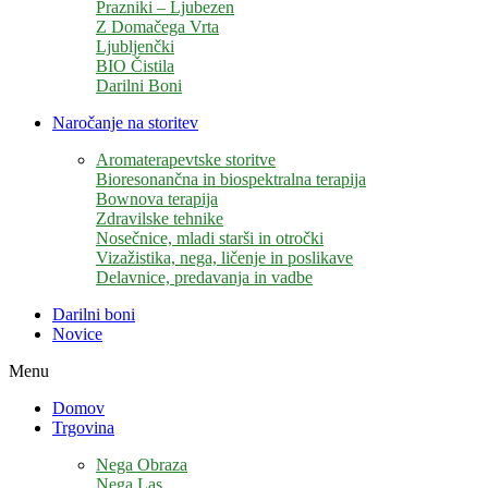
Prazniki – Ljubezen
Z Domačega Vrta
Ljubljenčki
BIO Čistila
Darilni Boni
Naročanje na storitev
Aromaterapevtske storitve
Bioresonančna in biospektralna terapija
Bownova terapija
Zdravilske tehnike
Nosečnice, mladi starši in otročki
Vizažistika, nega, ličenje in poslikave
Delavnice, predavanja in vadbe
Darilni boni
Novice
Menu
Domov
Trgovina
Nega Obraza
Nega Las