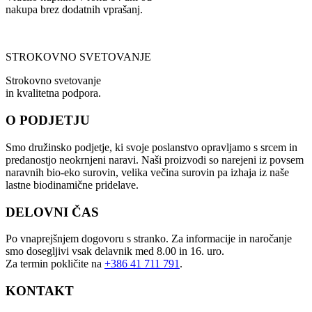
nakupa brez dodatnih vprašanj.
STROKOVNO SVETOVANJE
Strokovno svetovanje
in kvalitetna podpora.
O PODJETJU
Smo družinsko podjetje, ki svoje poslanstvo opravljamo s srcem in
predanostjo neokrnjeni naravi. Naši proizvodi so narejeni iz povsem
naravnih bio-eko surovin, velika večina surovin pa izhaja iz naše
lastne biodinamične pridelave.
DELOVNI ČAS
Po vnaprejšnjem dogovoru s stranko. Za informacije in naročanje
smo dosegljivi vsak delavnik med 8.00 in 16. uro.
Za termin pokličite na
+386 41 711 791
.
KONTAKT