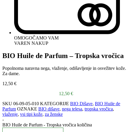
OMOGOČAMO VAM
VAREN NAKUP
BIO Huile de Parfum – Tropska vročica
Popolnoma naravna nega, vlaženje, odišavljenje in osvežitev kože.
Za dame.
12,50
€
12,50
€
SKU
06-09-05-010
KATEGORIJE
BIO Dišave
,
BIO Huile de
Parfum
OZNAKE
BIO dišave
,
nega telesa
,
tropska vročica
,
vlaženje
,
vsi tipi kože
,
za ženske
-
BIO Huile de Parfum - Tropska vročica količina