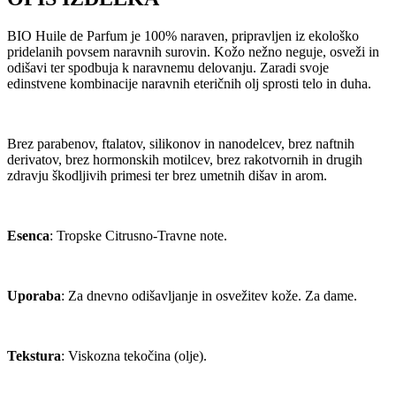
BIO Huile de Parfum je 100% naraven, pripravljen iz ekološko
pridelanih povsem naravnih surovin. Kožo nežno neguje, osveži in
odišavi ter spodbuja k naravnemu delovanju. Zaradi svoje
edinstvene kombinacije naravnih eteričnih olj sprosti telo in duha.
Brez parabenov, ftalatov, silikonov in nanodelcev, brez naftnih
derivatov, brez hormonskih motilcev, brez rakotvornih in drugih
zdravju škodljivih primesi ter brez umetnih dišav in arom.
Esenca
: Tropske Citrusno-Travne note.
Uporaba
: Za dnevno odišavljanje in osvežitev kože. Za dame.
Tekstura
: Viskozna tekočina (olje).