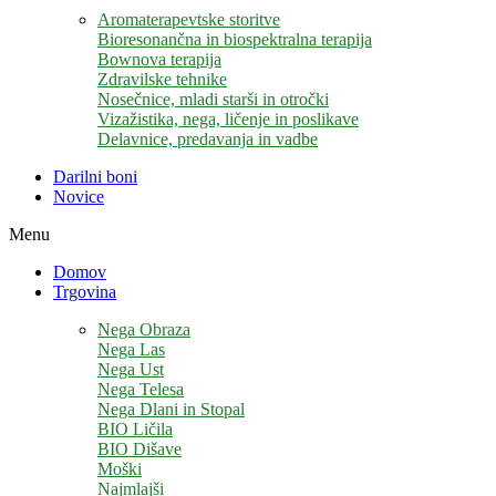
Aromaterapevtske storitve
Bioresonančna in biospektralna terapija
Bownova terapija
Zdravilske tehnike
Nosečnice, mladi starši in otročki
Vizažistika, nega, ličenje in poslikave
Delavnice, predavanja in vadbe
Darilni boni
Novice
Menu
Domov
Trgovina
Nega Obraza
Nega Las
Nega Ust
Nega Telesa
Nega Dlani in Stopal
BIO Ličila
BIO Dišave
Moški
Najmlajši