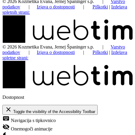
©
2026
Kozmetika Evana, Jernej Španinger s.p.
|
Varstvo
podatkov
|
Izjava o dostopnosti
|
Piškotki
|
Izdelava
spletnih strani:
©
2026
Kozmetika Evana, Jernej Španinger s.p.
|
Varstvo
podatkov
|
Izjava o dostopnosti
|
Piškotki
|
Izdelava
spletne strani:
Dostopnost
close
Toggle the visibility of the Accessibility Toolbar
keyboard
Navigacija s tipkovnico
visibility_off
Onemogoči animacije