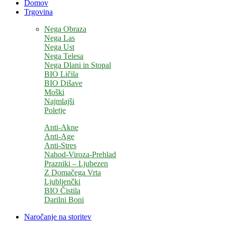
Domov
Trgovina
Nega Obraza
Nega Las
Nega Ust
Nega Telesa
Nega Dlani in Stopal
BIO Ličila
BIO Dišave
Moški
Najmlajši
Poletje
Anti-Akne
Anti-Age
Anti-Stres
Nahod-Viroza-Prehlad
Prazniki – Ljubezen
Z Domačega Vrta
Ljubljenčki
BIO Čistila
Darilni Boni
Naročanje na storitev