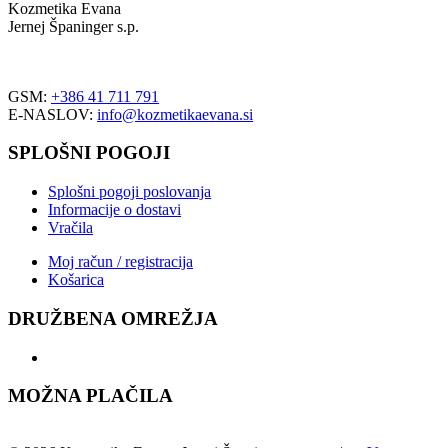
Kozmetika Evana
Jernej Španinger s.p.
Trdinova ulica 1
2251 Ptuj
GSM:
+386 41 711 791
E-NASLOV:
info@kozmetikaevana.si
SPLOŠNI POGOJI
Splošni pogoji poslovanja
Informacije o dostavi
Vračila
Moj račun / registracija
Košarica
DRUŽBENA OMREŽJA
MOŽNA PLAČILA