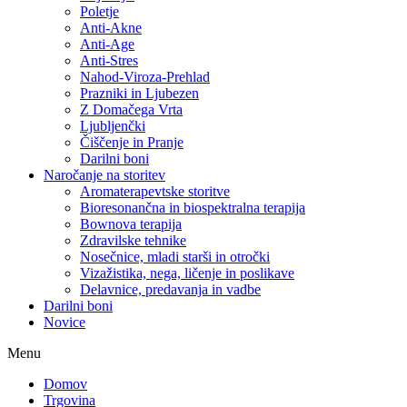
Poletje
Anti-Akne
Anti-Age
Anti-Stres
Nahod-Viroza-Prehlad
Prazniki in Ljubezen
Z Domačega Vrta
Ljubljenčki
Čiščenje in Pranje
Darilni boni
Naročanje na storitev
Aromaterapevtske storitve
Bioresonančna in biospektralna terapija
Bownova terapija
Zdravilske tehnike
Nosečnice, mladi starši in otročki
Vizažistika, nega, ličenje in poslikave
Delavnice, predavanja in vadbe
Darilni boni
Novice
Menu
Domov
Trgovina