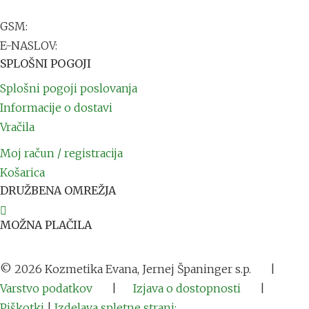
2251 Ptuj
GSM:
+386 41 711 791
E-NASLOV:
info@kozmetikaevana.si
SPLOŠNI POGOJI
Splošni pogoji poslovanja
Informacije o dostavi
Vračila
Moj račun / registracija
Košarica
DRUŽBENA OMREŽJA
MOŽNA PLAČILA
©
2026
Kozmetika Evana, Jernej Španinger s.p.
|
Varstvo podatkov
|
Izjava o dostopnosti
|
Piškotki
|
Izdelava spletne strani: