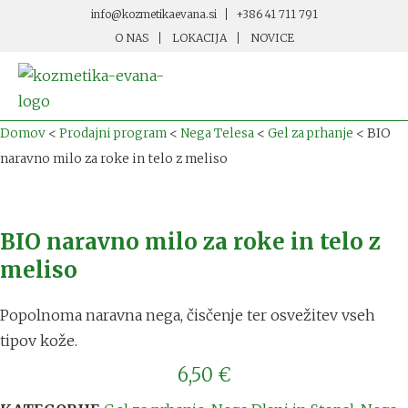
info@kozmetikaevana.si
+386 41 711 791
O NAS
LOKACIJA
NOVICE
Domov
<
Prodajni program
<
Nega Telesa
<
Gel za prhanje
<
BIO
naravno milo za roke in telo z meliso
BIO naravno milo za roke in telo z
meliso
Popolnoma naravna nega, čisčenje ter osvežitev vseh
tipov kože.
6,50
€