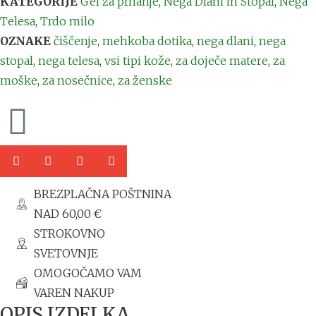
KATEGORIJE
Gel za prhanje
,
Nega Dlani in Stopal
,
Nega
Telesa
,
Trdo milo
OZNAKE
čiščenje
,
mehkoba dotika
,
nega dlani
,
nega
stopal
,
nega telesa
,
vsi tipi kože
,
za doječe matere
,
za
moške
,
za nosečnice
,
za ženske
BREZPLAČNA POŠTNINA
NAD 60,00 €
STROKOVNO
SVETOVNJE
OMOGOČAMO VAM
VAREN NAKUP
OPIS IZDELKA