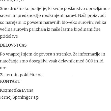
Smo družinsko podjetje, ki svoje poslanstvo opravljamo s
srcem in predanostjo neokrnjeni naravi. Naši proizvodi
so narejeni iz povsem naravnih bio-eko surovin, velika
večina surovin pa izhaja iz naše lastne biodinamične
pridelave.
DELOVNI ČAS
Po vnaprejšnjem dogovoru s stranko. Za informacije in
naročanje smo dosegljivi vsak delavnik med 8.00 in 16.
uro.
Za termin pokličite na
+386 41 711 791
.
KONTAKT
Kozmetika Evana
Jernej Španinger s.p.
Trdinova ulica 1