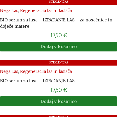
STEKLENIČKA
Nega Las
,
Regeneracija las in lasišča
BIO serum za lase – IZPADANJE LAS – za nosečnice in
doječe matere
17,50
€
Dodaj v košarico
STEKLENIČKA
Nega Las
,
Regeneracija las in lasišča
BIO serum za lase – IZPADANJE LAS
17,50
€
Dodaj v košarico