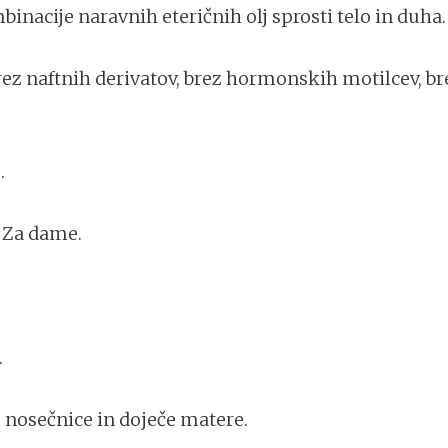
nacije naravnih eteričnih olj sprosti telo in duha.
brez naftnih derivatov, brez hormonskih motilcev, b
.
. Za dame.
.
i, nosečnice in doječe matere.