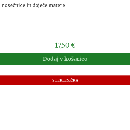
 nosečnice in doječe matere
17,50
€
Dodaj v košarico
STEKLENIČKA