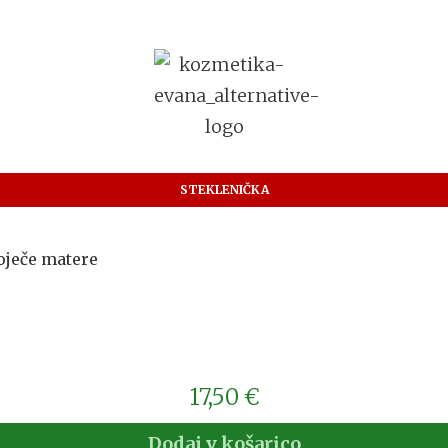
STEKLENIČKA
oječe matere
17,50
€
Dodaj v košarico