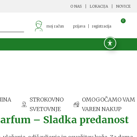
O NAS
LOKACIJA
NOVICE
0
moj račun
prijava
registracija
NINA
STROKOVNO
OMOGOČAMO VAM
SVETOVNJE
VAREN NAKUP
Parfum – Sladka predanost