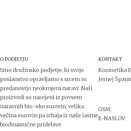
O PODJETJU
KONTAKT
Smo družinsko podjetje, ki svoje
Kozmetika 
poslanstvo opravljamo s srcem in
Jernej Špani
predanostjo neokrnjeni naravi. Naši
Trdinova uli
proizvodi so narejeni iz povsem
2251 Ptuj
naravnih bio-eko surovin, velika
GSM:
+386 41
večina surovin pa izhaja iz naše lastne
E-NASLOV:
i
biodinamične pridelave.