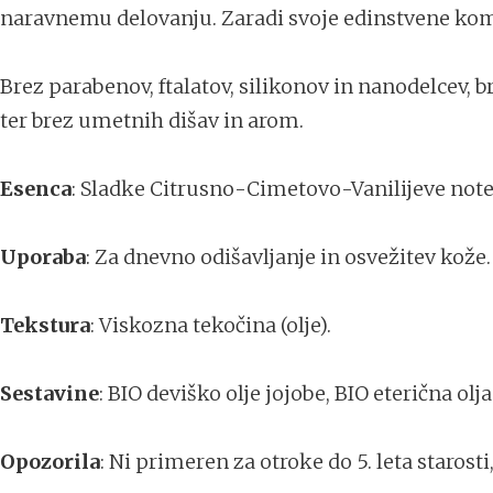
naravnemu delovanju. Zaradi svoje edinstvene kombi
Brez parabenov, ftalatov, silikonov in nanodelcev, 
ter brez umetnih dišav in arom.
Esenca
: Sladke Citrusno-Cimetovo-Vanilijeve note
Uporaba
: Za dnevno odišavljanje in osvežitev kože
Tekstura
: Viskozna tekočina (olje).
Sestavine
: BIO deviško olje jojobe, BIO eterična olja
Opozorila
: Ni primeren za otroke do 5. leta starost