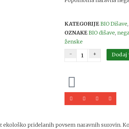
Popolnoma naravna nega, v
KATEGORIJE
BIO Dišave
OZNAKE
BIO dišave
,
nega
ženske
-
+
Dodaj 
z ekološko pridelanih povsem naravnih surovin. Kož