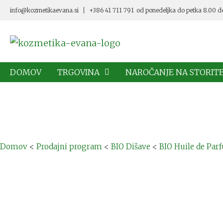
info@kozmetikaevana.si
+386 41 711 791
od ponedeljka do petka 8.00 d
DOMOV
TRGOVINA
NAROČANJE NA STORIT
Domov
<
Prodajni program
<
BIO Dišave
<
BIO Huile de Par