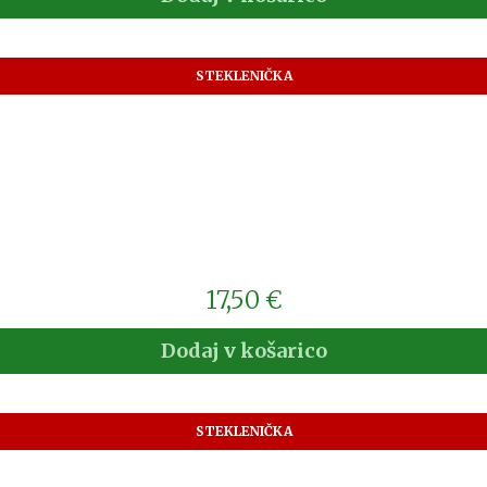
STEKLENIČKA
17,50
€
Dodaj v košarico
STEKLENIČKA