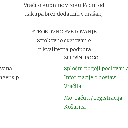
Vračilo kupnine v roku 14 dni od
nakupa brez dodatnih vprašanj.
STROKOVNO SVETOVANJE
Strokovno svetovanje
in kvalitetna podpora.
SPLOŠNI POGOJI
Evana
Splošni pogoji poslovanj
nger s.p.
Informacije o dostavi
ca 1
Vračila
Moj račun / registracija
 711 791
Košarica
nfo@kozmetikaevana.si