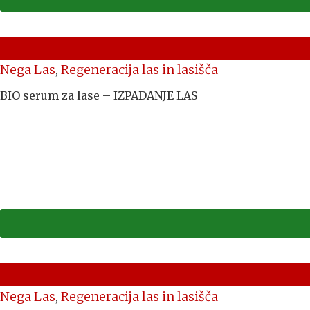
Nega Las
,
Regeneracija las in lasišča
BIO serum za lase – IZPADANJE LAS
Nega Las
,
Regeneracija las in lasišča