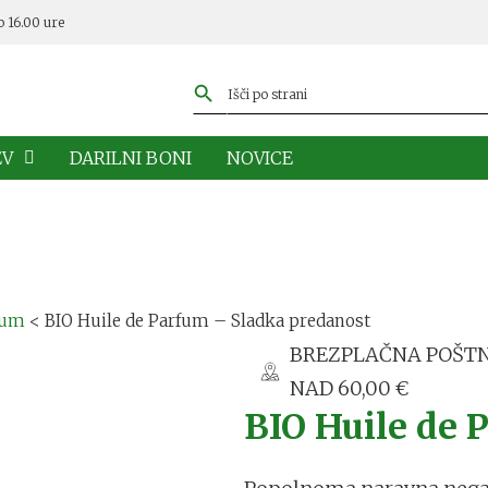
o 16.00 ure
EV
DARILNI BONI
NOVICE
fum
<
BIO Huile de Parfum – Sladka predanost
BREZPLAČNA POŠT
NAD 60,00 €
BIO Huile de 