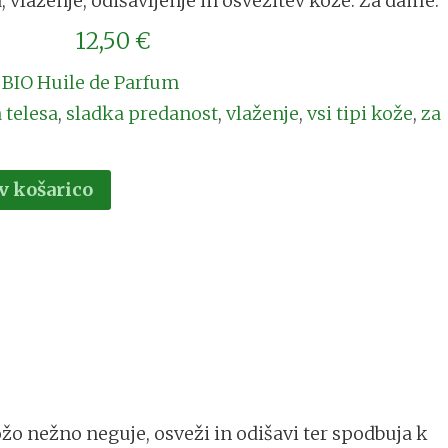
laženje, odišavljenje in osvežitev kože. Za dame.
12,50
€
,
BIO Huile de Parfum
 telesa
,
sladka predanost
,
vlaženje
,
vsi tipi kože
,
za
v košarico
o nežno neguje, osveži in odišavi ter spodbuja k