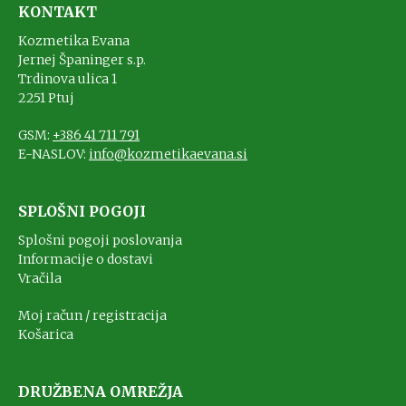
KONTAKT
Kozmetika Evana
Jernej Španinger s.p.
Trdinova ulica 1
2251 Ptuj
GSM:
+386 41 711 791
E-NASLOV:
info@kozmetikaevana.si
SPLOŠNI POGOJI
Splošni pogoji poslovanja
Informacije o dostavi
Vračila
Moj račun / registracija
Košarica
DRUŽBENA OMREŽJA