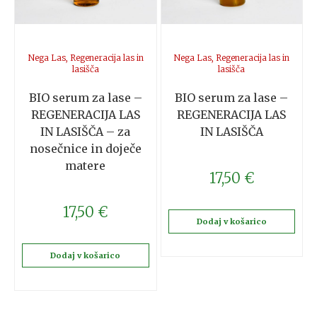
Nega Las
,
Regeneracija las in
Nega Las
,
Regeneracija las in
lasišča
lasišča
BIO serum za lase –
BIO serum za lase –
REGENERACIJA LAS
REGENERACIJA LAS
IN LASIŠČA – za
IN LASIŠČA
nosečnice in doječe
matere
17,50
€
17,50
€
Dodaj v košarico
Dodaj v košarico