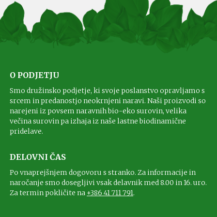
O PODJETJU
Smo družinsko podjetje, ki svoje poslanstvo opravljamo s
srcem in predanostjo neokrnjeni naravi. Naši proizvodi so
narejeni iz povsem naravnih bio-eko surovin, velika
večina surovin pa izhaja iz naše lastne biodinamične
pridelave.
DELOVNI ČAS
Po vnaprejšnjem dogovoru s stranko. Za informacije in
naročanje smo dosegljivi vsak delavnik med 8.00 in 16. uro.
Za termin pokličite na
+386 41 711 791
.