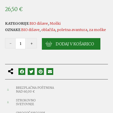
26,50
€
KATEGORIJE
BIO dišave
,
Moški
OZNAKE
BIO dišave
,
oblačila
,
poletna avantura
,
za moške
-
+
DODAJ V KOŠARICO
BREZPLAČNA POŠTNINA
NAD 60,00 €
STROKOVNO
SVETOVNJE
OMOGOČAMO VAM