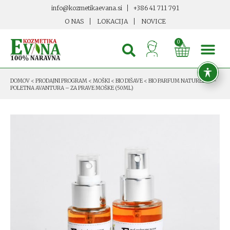
info@kozmetikaevana.si
+386 41 711 791
O NAS
LOKACIJA
NOVICE
0
DOMOV
<
PRODAJNI PROGRAM
<
MOŠKI
<
BIO DIŠAVE
<
BIO PARFUM NATURELLE –
POLETNA AVANTURA – ZA PRAVE MOŠKE (50ML)