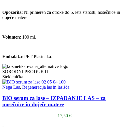
Opozorila
: Ni primeren za otroke do 5. leta starosti, nosečnice in
doječe matere.
Volumen
: 100 ml.
Embalaža
: PET Plastenka.
SORODNI PRODUKTI
Steklenička
Nega Las
,
Regeneracija las in lasišča
BIO serum za lase – IZPADANJE LAS – za
nosečnice in doječe matere
17,50
€
-