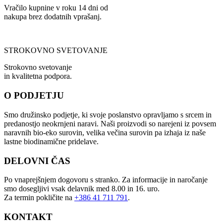
Vračilo kupnine v roku 14 dni od
nakupa brez dodatnih vprašanj.
STROKOVNO SVETOVANJE
Strokovno svetovanje
in kvalitetna podpora.
O PODJETJU
Smo družinsko podjetje, ki svoje poslanstvo opravljamo s srcem in
predanostjo neokrnjeni naravi. Naši proizvodi so narejeni iz povsem
naravnih bio-eko surovin, velika večina surovin pa izhaja iz naše
lastne biodinamične pridelave.
DELOVNI ČAS
Po vnaprejšnjem dogovoru s stranko. Za informacije in naročanje
smo dosegljivi vsak delavnik med 8.00 in 16. uro.
Za termin pokličite na
+386 41 711 791
.
KONTAKT