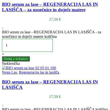
BIO serum za lase – REGENERACIJA LAS IN
LASIŠČA – za nosečnice in doječe matere
17,50
€
-
BIO serum za lase - REGENERACIJA LAS IN LASIŠČA - za
nosečnice in doječe matere količina
+
Dodaj v košarico
Steklenička
Nega Las
,
Regeneracija las in lasišča
BIO serum za lase – REGENERACIJA LAS IN
LASIŠČA
17,50
€
-
BIO serum za lase - REGENERACIJA LAS IN LASIŠČA količina