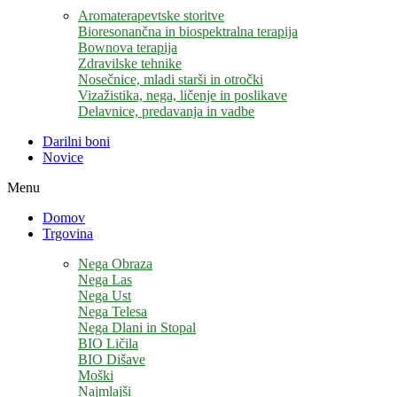
Aromaterapevtske storitve
Bioresonančna in biospektralna terapija
Bownova terapija
Zdravilske tehnike
Nosečnice, mladi starši in otročki
Vizažistika, nega, ličenje in poslikave
Delavnice, predavanja in vadbe
Darilni boni
Novice
Menu
Domov
Trgovina
Nega Obraza
Nega Las
Nega Ust
Nega Telesa
Nega Dlani in Stopal
BIO Ličila
BIO Dišave
Moški
Najmlajši