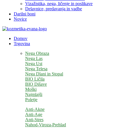
Vizažistika, nega, ličenje in poslikave
Delavnice, predavanja in vadbe
Darilni boni
Novice
Domov
Trgovina
Nega Obraza
Nega Las
Nega Ust
Nega Telesa
Nega Dlani in Stopal
BIO Ličila
BIO Dišave
Moški
Najmlajši
Poletje
Anti-Akne
Anti-Age
Anti-Stres
Nahod-Viroza-Prehlad