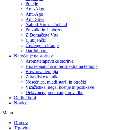
Poletje
Anti-Akne
Anti-Age
Anti-Stres
Nahod-Viroza-Prehlad
Prazniki in Ljubezen
Z Domačega Vrta
Ljubljenčki
Čiščenje in Pranje
Darilni boni
Naročanje na storitev
Aromaterapevtske storitve
Bioresonančna in biospektralna terapija
Bownova terapija
Zdravilske tehnike
Nosečnice, mladi starši in otročki
Vizažistika, nega, ličenje in poslikave
Delavnice, predavanja in vadbe
Darilni boni
Novice
Menu
Domov
Trgovina