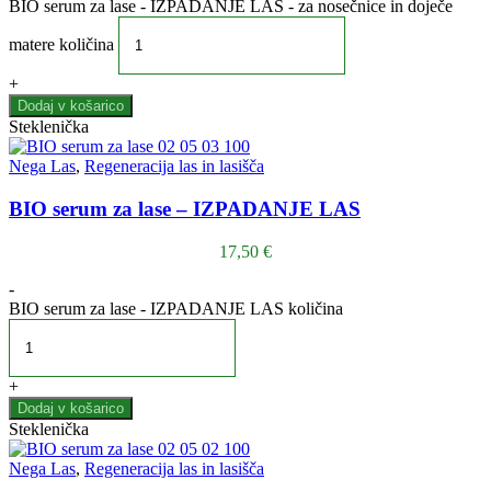
BIO serum za lase - IZPADANJE LAS - za nosečnice in doječe
matere količina
+
Dodaj v košarico
Steklenička
Nega Las
,
Regeneracija las in lasišča
BIO serum za lase – IZPADANJE LAS
17,50
€
-
BIO serum za lase - IZPADANJE LAS količina
+
Dodaj v košarico
Steklenička
Nega Las
,
Regeneracija las in lasišča