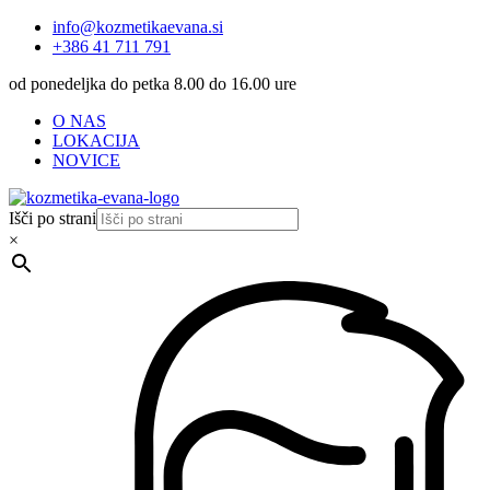
info@kozmetikaevana.si
+386 41 711 791
od ponedeljka do petka 8.00 do 16.00 ure
O NAS
LOKACIJA
NOVICE
Išči po strani
×