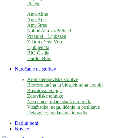
Poletje
Anti-Akne
Anti-Age
Anti-Stres
Nahod-Viroza-Prehlad
Prazniki – Ljubezen
Z Domačega Vrta
Ljubljenčki
BIO Čistila
Darilni Boni
Naročanje na storitev
Aromaterapevtske storitve
Bioresonančna in biospektralna terapija
Bownova terapija
Zdravilske tehnike
Nosečnice, mladi starši in otročki
Vizažistika, nega, ličenje in poslikave
Delavnice, predavanja in vadbe
Darilni boni
Novice