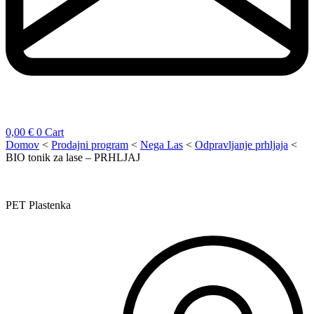
0,00
€
0
Cart
Domov
<
Prodajni program
<
Nega Las
<
Odpravljanje prhljaja
<
BIO tonik za lase – PRHLJAJ
PET Plastenka