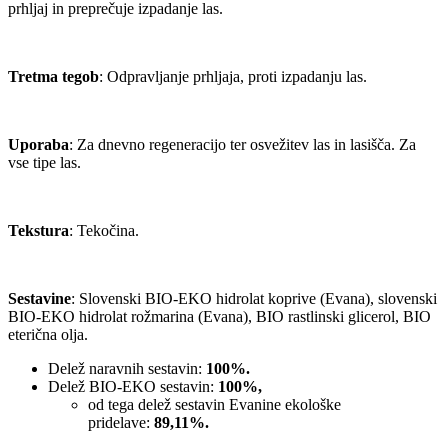
prhljaj in preprečuje izpadanje las.
Tretma tegob
: Odpravljanje prhljaja, proti izpadanju las.
Uporaba
: Za dnevno regeneracijo ter osvežitev las in lasišča. Za
vse tipe las.
Tekstura
: Tekočina.
Sestavine
: Slovenski BIO-EKO hidrolat koprive (Evana), slovenski
BIO-EKO hidrolat rožmarina (Evana), BIO rastlinski glicerol, BIO
eterična olja.
Delež naravnih sestavin:
100%.
Delež BIO-EKO sestavin:
100%,
od tega delež sestavin Evanine ekološke
pridelave:
89,11%.