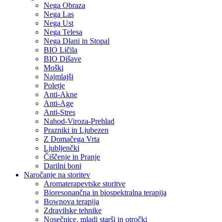
Nega Obraza
Nega Las
Nega Ust
Nega Telesa
Nega Dlani in Stopal
BIO Ličila
BIO Dišave
Moški
Najmlajši
Poletje
Anti-Akne
Anti-Age
Anti-Stres
Nahod-Viroza-Prehlad
Prazniki in Ljubezen
Z Domačega Vrta
Ljubljenčki
Čiščenje in Pranje
Darilni boni
Naročanje na storitev
Aromaterapevtske storitve
Bioresonančna in biospektralna terapija
Bownova terapija
Zdravilske tehnike
Nosečnice, mladi starši in otročki