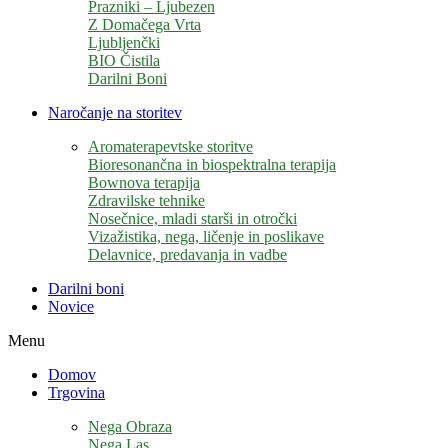
Prazniki – Ljubezen
Z Domačega Vrta
Ljubljenčki
BIO Čistila
Darilni Boni
Naročanje na storitev
Aromaterapevtske storitve
Bioresonančna in biospektralna terapija
Bownova terapija
Zdravilske tehnike
Nosečnice, mladi starši in otročki
Vizažistika, nega, ličenje in poslikave
Delavnice, predavanja in vadbe
Darilni boni
Novice
Menu
Domov
Trgovina
Nega Obraza
Nega Las