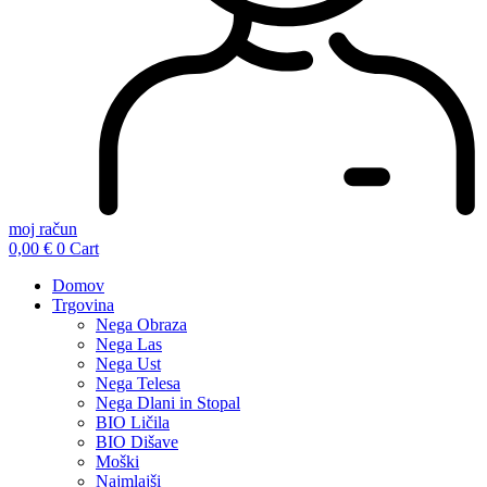
moj račun
0,00
€
0
Cart
Domov
Trgovina
Nega Obraza
Nega Las
Nega Ust
Nega Telesa
Nega Dlani in Stopal
BIO Ličila
BIO Dišave
Moški
Najmlajši