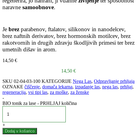
regenerira, jo nahrani, ji vdahne
življenje
ter sposobnost
naravne
samoobnove
.
Je
brez
parabenov, ftalatov, silikonov in nanodelcev,
brez naftnih derivatov, brez hormonskih motilcev, brez
rakotvornih in drugih zdravju škodljivih primesi ter brez
umetnih dišav in arom.
14,50
€
14,50
€
SKU
02-04-03-100
KATEGORIJE
Nega Las
,
Odpravljanje prhljaja
OZNAKE
čiščenje
,
domača lekarna
,
izpadanje las
,
nega las
,
prhljaj
,
regeneracija
,
vsi tipi las
,
za moške
,
za ženske
-
BIO tonik za lase - PRHLJAJ količina
+
Dodaj v košarico