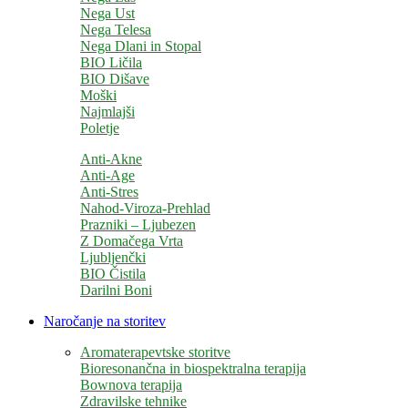
Nega Ust
Nega Telesa
Nega Dlani in Stopal
BIO Ličila
BIO Dišave
Moški
Najmlajši
Poletje
Anti-Akne
Anti-Age
Anti-Stres
Nahod-Viroza-Prehlad
Prazniki – Ljubezen
Z Domačega Vrta
Ljubljenčki
BIO Čistila
Darilni Boni
Naročanje na storitev
Aromaterapevtske storitve
Bioresonančna in biospektralna terapija
Bownova terapija
Zdravilske tehnike