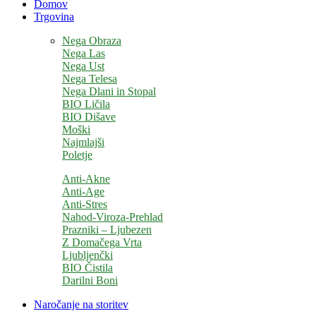
Domov
Trgovina
Nega Obraza
Nega Las
Nega Ust
Nega Telesa
Nega Dlani in Stopal
BIO Ličila
BIO Dišave
Moški
Najmlajši
Poletje
Anti-Akne
Anti-Age
Anti-Stres
Nahod-Viroza-Prehlad
Prazniki – Ljubezen
Z Domačega Vrta
Ljubljenčki
BIO Čistila
Darilni Boni
Naročanje na storitev