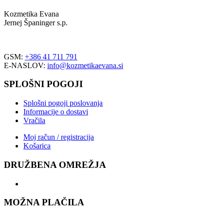
Kozmetika Evana
Jernej Španinger s.p.
Trdinova ulica 1
2251 Ptuj
GSM:
+386 41 711 791
E-NASLOV:
info@kozmetikaevana.si
SPLOŠNI POGOJI
Splošni pogoji poslovanja
Informacije o dostavi
Vračila
Moj račun / registracija
Košarica
DRUŽBENA OMREŽJA
MOŽNA PLAČILA