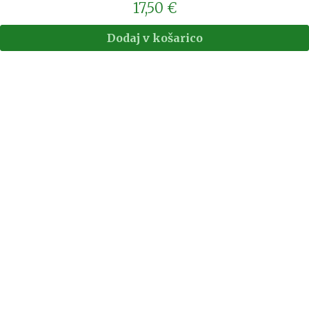
17,50
€
Dodaj v košarico