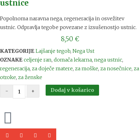
ustnice
Popolnoma naravna nega, regeneracija in osvežitev
ustnic. Odpravlja tegobe povezane z izsušenostjo ustnic.
8,50
€
KATEGORIJE
Lajšanje tegob
,
Nega Ust
OZNAKE
celjenje ran
,
domača lekarna
,
nega ustnic
,
regeneracija
,
za doječe matere
,
za moške
,
za nosečnice
,
za
otroke
,
za ženske
Dodaj v košarico
-
+