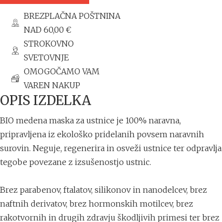
BREZPLAČNA POŠTNINA
NAD 60,00 €
STROKOVNO
SVETOVNJE
OMOGOČAMO VAM
VAREN NAKUP
OPIS IZDELKA
BIO medena maska za ustnice je 100% naravna,
pripravljena iz ekološko pridelanih povsem naravnih
surovin. Neguje, regenerira in osveži ustnice ter odpravlja
tegobe povezane z izsušenostjo ustnic.
Brez parabenov, ftalatov, silikonov in nanodelcev, brez
naftnih derivatov, brez hormonskih motilcev, brez
rakotvornih in drugih zdravju škodljivih primesi ter brez