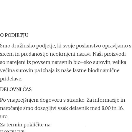
O PODJETJU
Smo družinsko podjetje, ki svoje poslanstvo opravljamo s
srcem in predanostjo neokrnjeni naravi. Naši proizvodi
so narejeni iz povsem naravnih bio-eko surovin, velika
večina surovin pa izhaja iz naše lastne biodinamične
pridelave.
DELOVNI ČAS
Po vnaprejšnjem dogovoru s stranko. Za informacije in
naročanje smo dosegljivi vsak delavnik med 8.00 in 16.
uro.
Za termin pokličite na
+386 41 711 791
.