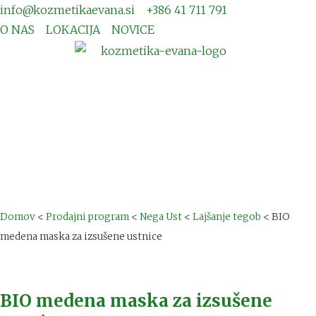
info@kozmetikaevana.si
+386 41 711 791
O NAS
LOKACIJA
NOVICE
Domov
<
Prodajni program
<
Nega Ust
<
Lajšanje tegob
<
BIO
medena maska za izsušene ustnice
BIO medena maska za izsušene