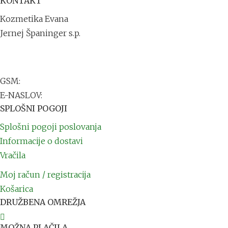
KONTAKT
Kozmetika Evana
Jernej Španinger s.p.
Trdinova ulica 1
2251 Ptuj
GSM:
+386 41 711 791
E-NASLOV:
info@kozmetikaevana.si
SPLOŠNI POGOJI
Splošni pogoji poslovanja
Informacije o dostavi
Vračila
Moj račun / registracija
Košarica
DRUŽBENA OMREŽJA
MOŽNA PLAČILA