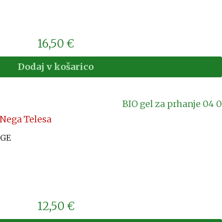
16,50
€
Dodaj v košarico
Nega Telesa
AGE
12,50
€