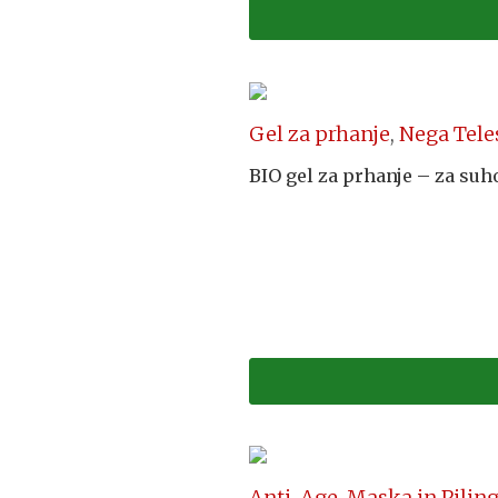
Gel za prhanje
,
Nega Tele
BIO gel za prhanje – za suh
Anti-Age
,
Maska in Piling