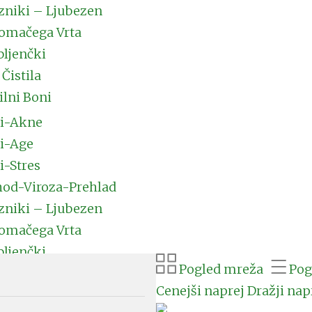
zniki – Ljubezen
omačega Vrta
bljenčki
 Čistila
ilni Boni
i-Akne
i-Age
i-Stres
od-Viroza-Prehlad
zniki – Ljubezen
omačega Vrta
bljenčki
Pogled mreža
Pog
 Čistila
Cenejši naprej
Dražji nap
ilni Boni