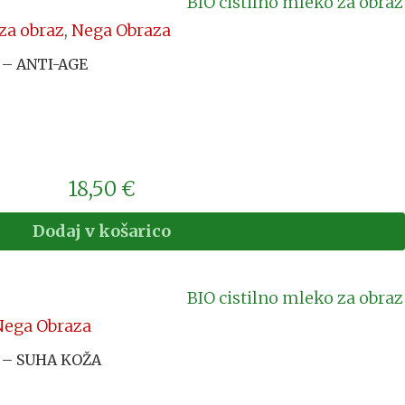
za obraz
,
Nega Obraza
z – ANTI-AGE
18,50
€
Dodaj v košarico
Nega Obraza
z – SUHA KOŽA