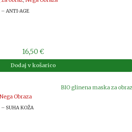
z – ANTI-AGE
16,50
€
Dodaj v košarico
Nega Obraza
z – SUHA KOŽA