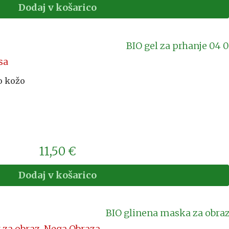
Dodaj v košarico
sa
o kožo
11,50
€
Dodaj v košarico
 za obraz
,
Nega Obraza