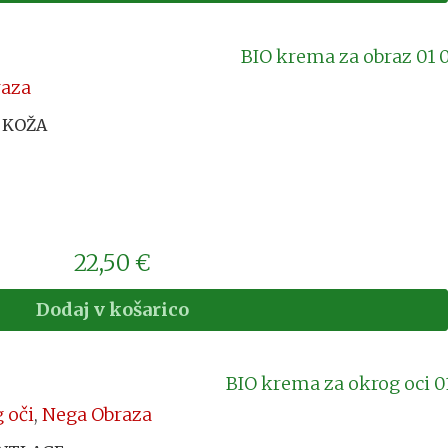
raza
A KOŽA
22,50
€
Dodaj v košarico
 oči
,
Nega Obraza