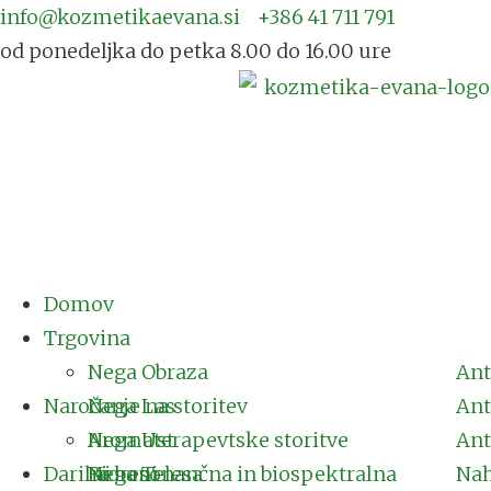
info@kozmetikaevana.si
+386 41 711 791
od ponedeljka do petka 8.00 do 16.00 ure
Domov
Trgovina
Nega Obraza
Ant
Naročanje na storitev
Nega Las
Ant
Nega Ust
Aromaterapevtske storitve
Ant
Darilni boni
Nega Telesa
Bioresonančna in biospektralna
Nah