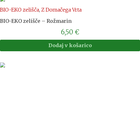
BIO-EKO zelišča
,
Z Domačega Vrta
BIO-EKO zelišče – Rožmarin
6,50
€
Dodaj v košarico