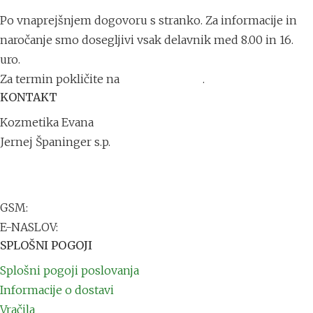
Po vnaprejšnjem dogovoru s stranko. Za informacije in
naročanje smo dosegljivi vsak delavnik med 8.00 in 16.
uro.
Za termin pokličite na
+386 41 711 791
.
KONTAKT
Kozmetika Evana
Jernej Španinger s.p.
Trdinova ulica 1
2251 Ptuj
GSM:
+386 41 711 791
E-NASLOV:
info@kozmetikaevana.si
SPLOŠNI POGOJI
Splošni pogoji poslovanja
Informacije o dostavi
Vračila