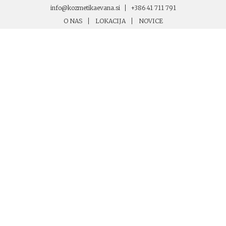
info@kozmetikaevana.si
+386 41 711 791
O NAS
LOKACIJA
NOVICE