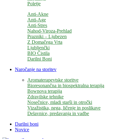
Poletje
Anti-Akne
Anti-Age
Anti-Stres
Nahod-Viroza-Prehlad
Prazniki – Ljubezen
Z Domačega Vrta
Ljubljenčki
BIO Čistila
Darilni Boni
Naročanje na storitev
Aromaterapevtske storitve
Bioresonančna in biospektralna terapija
Bownova terapija
Zdravilske tehnike
Nosečnice, mladi starši in otročki
Vizažistika, nega, ličenje in poslikave
Delavnice, predavanja in vadbe
Darilni boni
Novice