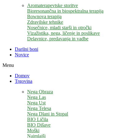
Aromaterapevtske storitve
Bioresonančna in biospektralna terapija
Bownova terapija
Zdravilske tehnike
Nosečnice, mladi starši in otročki
Vizažistika, nega, ličenje in poslikave
Delavnice, predavanja in vadbe
Darilni boni
Novice
Menu
Domov
Trgovina
Nega Obraza
Nega Las
Nega Ust
Nega Telesa
Nega Dlani in Stopal
BIO Ličila
BIO Dišave
Moški
Najmlajši