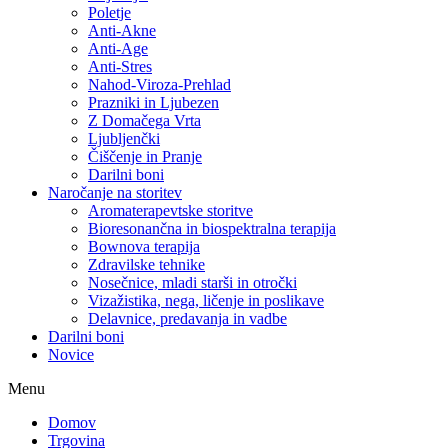
Poletje
Anti-Akne
Anti-Age
Anti-Stres
Nahod-Viroza-Prehlad
Prazniki in Ljubezen
Z Domačega Vrta
Ljubljenčki
Čiščenje in Pranje
Darilni boni
Naročanje na storitev
Aromaterapevtske storitve
Bioresonančna in biospektralna terapija
Bownova terapija
Zdravilske tehnike
Nosečnice, mladi starši in otročki
Vizažistika, nega, ličenje in poslikave
Delavnice, predavanja in vadbe
Darilni boni
Novice
Menu
Domov
Trgovina