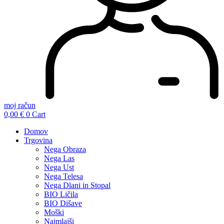
moj račun
0,00
€
0
Cart
Domov
Trgovina
Nega Obraza
Nega Las
Nega Ust
Nega Telesa
Nega Dlani in Stopal
BIO Ličila
BIO Dišave
Moški
Najmlajši