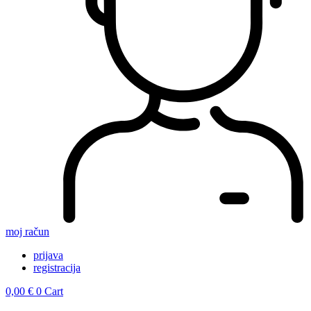
moj račun
prijava
registracija
0,00
€
0
Cart