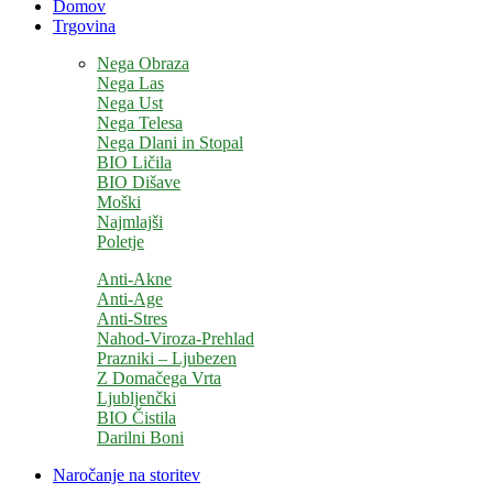
Domov
Trgovina
Nega Obraza
Nega Las
Nega Ust
Nega Telesa
Nega Dlani in Stopal
BIO Ličila
BIO Dišave
Moški
Najmlajši
Poletje
Anti-Akne
Anti-Age
Anti-Stres
Nahod-Viroza-Prehlad
Prazniki – Ljubezen
Z Domačega Vrta
Ljubljenčki
BIO Čistila
Darilni Boni
Naročanje na storitev