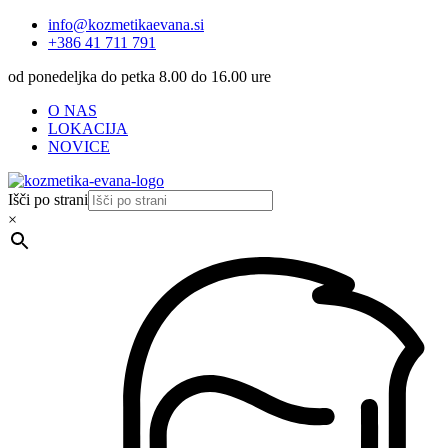
info@kozmetikaevana.si
+386 41 711 791
od ponedeljka do petka 8.00 do 16.00 ure
O NAS
LOKACIJA
NOVICE
Išči po strani
×