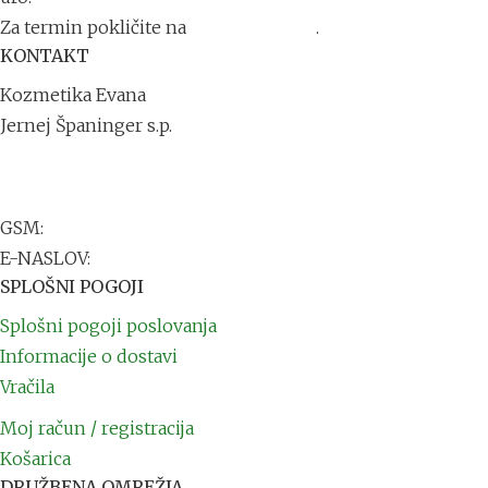
Za termin pokličite na
+386 41 711 791
.
KONTAKT
Kozmetika Evana
Jernej Španinger s.p.
Trdinova ulica 1
2251 Ptuj
GSM:
+386 41 711 791
E-NASLOV:
info@kozmetikaevana.si
SPLOŠNI POGOJI
Splošni pogoji poslovanja
Informacije o dostavi
Vračila
Moj račun / registracija
Košarica
DRUŽBENA OMREŽJA