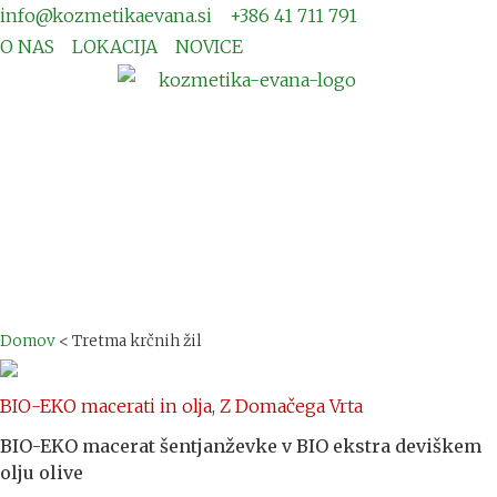
info@kozmetikaevana.si
+386 41 711 791
O NAS
LOKACIJA
NOVICE
Domov
<
Tretma krčnih žil
BIO-EKO macerati in olja
,
Z Domačega Vrta
BIO-EKO macerat šentjanževke v BIO ekstra deviškem
olju olive