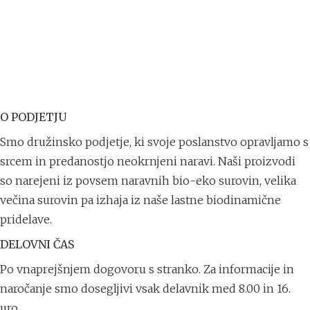
O PODJETJU
Smo družinsko podjetje, ki svoje poslanstvo opravljamo s
srcem in predanostjo neokrnjeni naravi. Naši proizvodi
so narejeni iz povsem naravnih bio-eko surovin, velika
večina surovin pa izhaja iz naše lastne biodinamične
pridelave.
DELOVNI ČAS
Po vnaprejšnjem dogovoru s stranko. Za informacije in
naročanje smo dosegljivi vsak delavnik med 8.00 in 16.
uro.